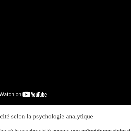
cité selon la psychologie analytique
héorisé la synchronicité comme une
coïncidence riche 