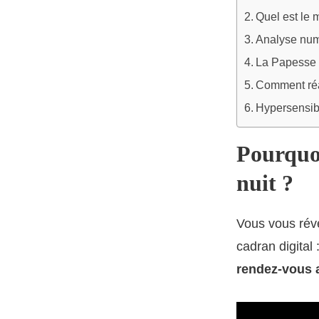
Quel est le
Analyse numé
La Papesse :
Comment réag
Hypersensibi
Pourquoi
nuit ?
Vous vous réve
cadran digital
rendez-vous