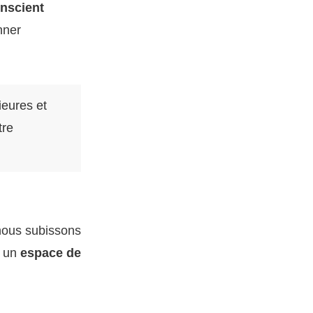
onscient
nner
ieures et
tre
 nous subissons
r un
espace de