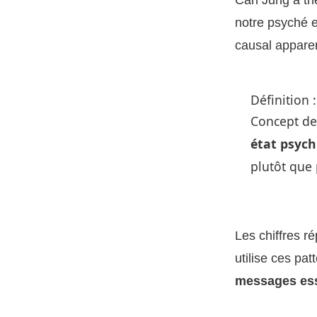
notre psyché e
causal apparen
Définition 
Concept de
état psych
plutôt que p
Les chiffres r
utilise ces pat
messages ess